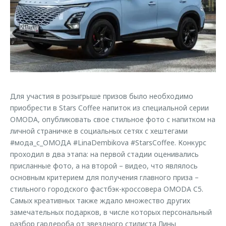
Страхование
Клиентская поддержка
Обратная связь
Кредитный калькулятор
O&J Автоклуб
Аксессуары
Клуб владельцев OMODA
Одежда и сувениры
Приложение O&J
Оригинальные аксессуары
Аксессуары
Запчасти
Для участия в розыгрыше призов было необходимо
Одежда и сувениры
приобрести в Stars Coffee напиток из специальной серии
Трейд-ин
Оригинальные аксессуары
OMODA, опубликовать свое стильное фото с напитком на
личной страничке в социальных сетях с хештегами
Калькулятор трейд-ин
Запчасти
#мода_с_ОМОДА #LinaDembikova #StarsCoffee. Конкурс
проходил в два этапа: на первой стадии оценивались
присланные фото, а на второй – видео, что являлось
основным критерием для получения главного приза –
стильного городского фастбэк-кроссовера OMODA C5.
Самых креативных также ждало множество других
замечательных подарков, в числе которых персональный
разбор гардероба от звездного стилиста Лины