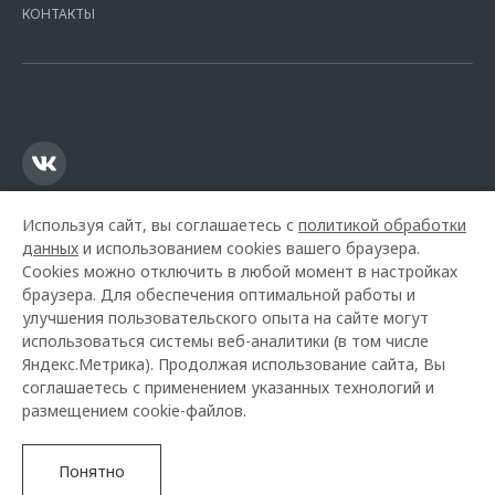
Москва, ул. Каланчевская, д. 27. Ген.лицензия ЦБ РФ № 1326 от
КОНТАКТЫ
16.01.2015. Предложение ограничено и не является публичной
офертой.
Используя сайт, вы соглашаетесь с
политикой обработки
данных
и использованием cookies вашего браузера.
Cookies можно отключить в любой момент в настройках
браузера. Для обеспечения оптимальной работы и
улучшения пользовательского опыта на сайте могут
использоваться системы веб-аналитики (в том числе
Горячая линия OMODA:
+7 (818) 245-70-85
Яндекс.Метрика). Продолжая использование сайта, Вы
соглашаетесь с применением указанных технологий и
© 2026 Автомир Архангельск
размещением cookie-файлов.
Модельный ряд
Архивные модели
Контакты
Правовая информация
Понятно