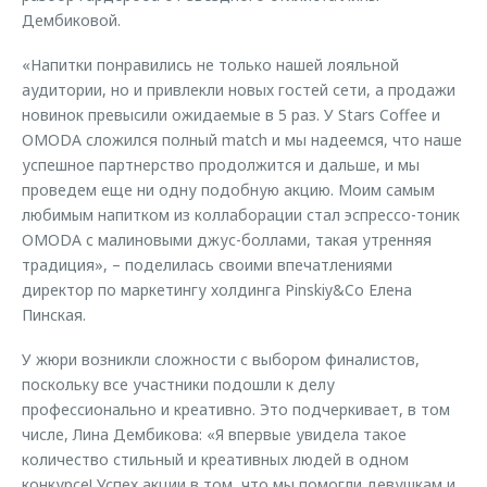
Дембиковой.
«Напитки понравились не только нашей лояльной
аудитории, но и привлекли новых гостей сети, а продажи
новинок превысили ожидаемые в 5 раз. У Stars Coffee и
OMODA сложился полный match и мы надеемся, что наше
успешное партнерство продолжится и дальше, и мы
проведем еще ни одну подобную акцию. Моим самым
любимым напитком из коллаборации стал эспрессо-тоник
OMODA с малиновыми джус-боллами, такая утренняя
традиция», – поделилась своими впечатлениями
директор по маркетингу холдинга Pinskiy&Co Елена
Пинская.
У жюри возникли сложности с выбором финалистов,
поскольку все участники подошли к делу
профессионально и креативно. Это подчеркивает, в том
числе, Лина Дембикова: «Я впервые увидела такое
количество стильный и креативных людей в одном
конкурсе! Успех акции в том, что мы помогли девушкам и