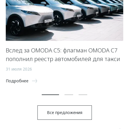
Вслед за OMODA C5: флагман OMODA C7
С
пополнил реестр автомобилей для такси
п
а
31 июля 2026
5 
Подробнее
По
Все предложения