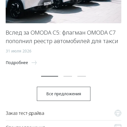
Вслед за OMODA C5: флагман OMODA C7
С
пополнил реестр автомобилей для такси
п
а
31 июля 2026
5 
Подробнее
По
Все предложения
Заказ тест-драйва