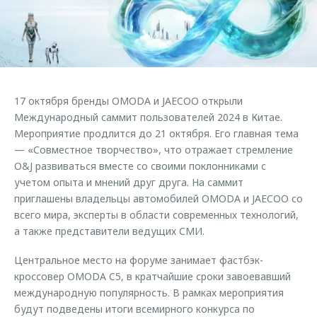
Страхование
Клиентская поддержка
Обратная связь
Кредитный калькулятор
O&J Автоклуб
Аксессуары
Клуб владельцев OMODA
Одежда и сувениры
Приложение O&J
17 октября бренды OMODA и JAECOO открыли
Оригинальные аксессуары
Международный саммит пользователей 2024 в Китае.
Аксессуары
Запчасти
Мероприятие продлится до 21 октября. Его главная тема
Одежда и сувениры
— «Совместное творчество», что отражает стремление
Трейд-ин
Оригинальные аксессуары
O&J развиваться вместе со своими поклонниками с
учетом опыта и мнений друг друга. На саммит
Калькулятор трейд-ин
Запчасти
приглашены владельцы автомобилей OMODA и JAECOO со
всего мира, эксперты в области современных технологий,
а также представители ведущих СМИ.
Центральное место на форуме занимает фастбэк-
кроссовер OMODA C5, в кратчайшие сроки завоевавший
международную популярность. В рамках мероприятия
будут подведены итоги всемирного конкурса по