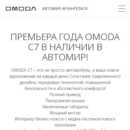
АВТОМИР АРХАНГЕЛЬСК
ПРЕМЬЕРА ГОДА OMODA
Покупателям
Мир OMODA
Владельцам
Модели
C7 В НАЛИЧИИ В
АВТОМИР!
C5
Выбор и покупка
Сервис
О бренде
от 2 299 000 ₽*
Сравнить комплектации
Записаться на сервис
Новости
OMODA C7 – это не просто автомобиль, а ваше новое
Записаться на тест-драйв
Кузовной ремонт
вдохновение на каждый день! Сочетание современного
Онлайн-сервисы
C7
дизайна, передовых технологий, повышенной
Cпецпредложения
Поддержка
безопасности и абсолютного комфорта!
Приложение O&J
от 2 739 000 ₽*
Прайс-листы
Полный привод
Помощь на дороге
Клуб владельцев OMODA
Панорамная крыша
OMODA Лизинг
Увеличенные габариты
Гарантия
Бренд JAECOO
Мощный мотор
Кредит и страхование
Дополнительная техническая поддержка
Интерьер бизнес-класса с медиа-системой нового
Правовая информация
Кредитные программы
Руководства по эксплуатации
поколения