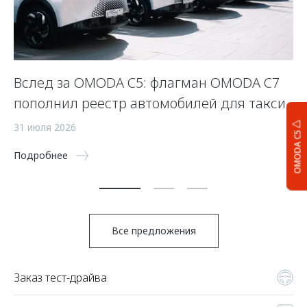
Вслед за OMODA C5: флагман OMODA C7
С
пополнил реестр автомобилей для такси
п
а
31 июля 2026
OMODA C5
5 
Подробнее
По
Все предложения
Заказ тест-драйва