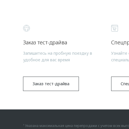
Заказ тест-драйва
Спецп
Запишитесь на пробную поездку в
Узнайте 
удобное для вас время
специал
Заказ тест-драйва
Спе
¹ Указана максимальная цена перепродажи с учетом всех в