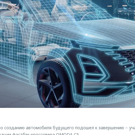
по созданию автомобиля будущего подошел к завершению – уча
кации фастбэк-кроссовера OMODA C5.