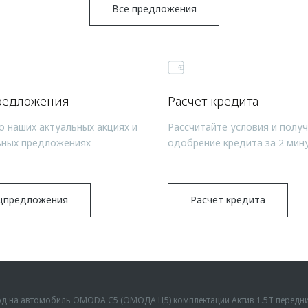
Все предложения
редложения
Расчет кредита
о наших актуальных акциях и
Рассчитайте условия и полу
ьных предложениях
одобрение кредита за 2 мин
цпредложения
Расчет кредита
ыгод на автомобиль OMODA C5 (ОМОДА Ц5) комплектации Актив 1.5Т передн