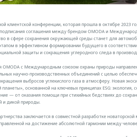
й клиентской конференции, которая прошла в октябре 2023 год
 подписания соглашения между брендом OMODA и Междунаро
тво в сфере сохранения окружающей среды станет для автомо
этапом в эффективном формировании будущего в соответствии
оциальной защиты и сокращения углеродного следа в производ
я OMODA с Международным союзом охраны природы направлен
альных научно-производственных объединений с целью обеспеч
кращения выбросов углекислого газа в атмосферу. Новая экос
 планеты», основанной на ключевых принципах ESG: экология, с
ние — от оказания помощи при стихийных бедствиях до сохране
 и дикой природы.
артнерства заключается в совместной разработке новаторской
правленной на достижение абсолютной гармонии между челове