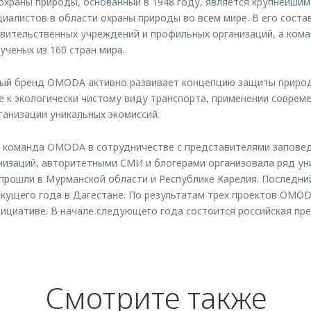
храны природы, основанный в 1948 году, является крупнейши
иалистов в области охраны природы во всем мире. В его соста
авительственных учреждений и профильных организаций, а ком
ученых из 160 стран мира.
й бренд OMODA активно развивает концепцию защиты природ
 к экологически чистому виду транспорта, применении соврем
ганизации уникальных экомиссий.
я команда OMODA в сотрудничестве с представителями запове
изаций, авторитетными СМИ и блогерами организовала ряд ун
прошли в Мурманской области и Республике Карелия. Последни
екущего года в Дагестане. По результатам трех проектов OMO
нициативе. В начале следующего года состоится российская пр
Смотрите также