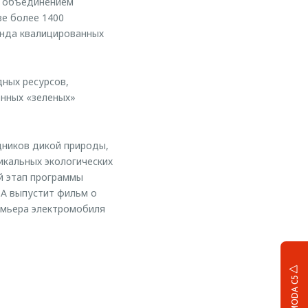
м объединением
ве более 1400
анда квалицированных
ных ресурсов,
енных «зеленых»
дников дикой природы,
икальных экологических
й этап программы
DA выпустит фильм о
емьера электромобиля
OMODA C5