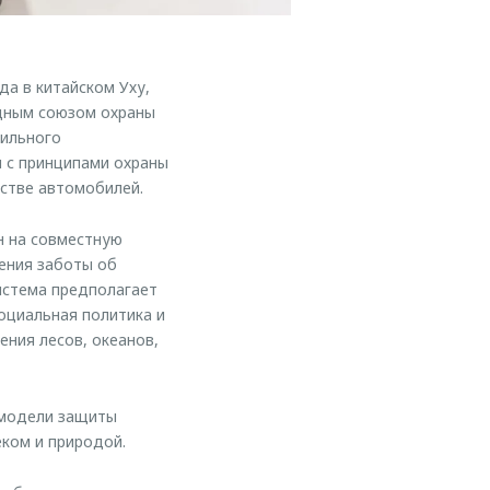
а в китайском Уху,
дным союзом охраны
бильного
 с принципами охраны
стве автомобилей.
 на совместную
ения заботы об
истема предполагает
оциальная политика и
ния лесов, океанов,
 модели защиты
ком и природой.