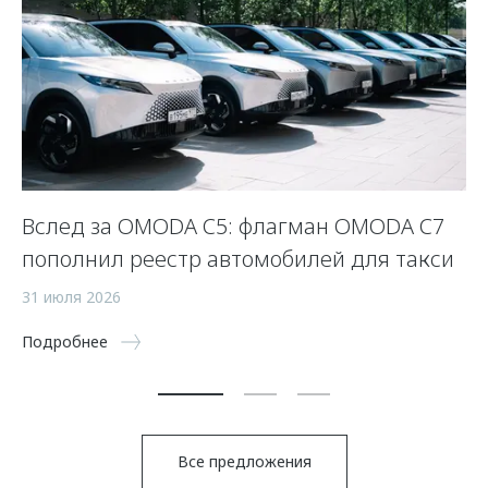
Вслед за OMODA C5: флагман OMODA C7
С
пополнил реестр автомобилей для такси
п
а
31 июля 2026
5 
Подробнее
По
Все предложения