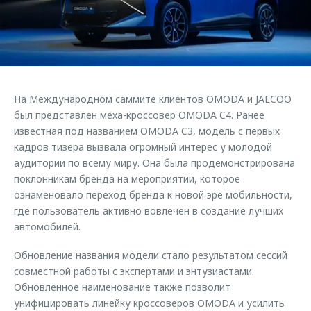
Страхование
Клиентская поддержка
Обратная связь
Кредитный калькулятор
O&J Автоклуб
Аксессуары
Клуб владельцев OMODA
Одежда и сувениры
Приложение O&J
На Международном саммите клиентов OMODA и JAECOO
Оригинальные аксессуары
был представлен меха-кроссовер OMODA C4. Ранее
Аксессуары
Запчасти
известная под названием OMODA C3, модель с первых
Одежда и сувениры
кадров тизера вызвала огромный интерес у молодой
Трейд-ин
Оригинальные аксессуары
аудитории по всему миру. Она была продемонстрирована
поклонникам бренда на мероприятии, которое
Калькулятор трейд-ин
Запчасти
ознаменовало переход бренда к новой эре мобильности,
где пользователь активно вовлечен в создание лучших
автомобилей.
Обновление названия модели стало результатом сессий
совместной работы с экспертами и энтузиастами.
Обновленное наименование также позволит
унифицировать линейку кроссоверов OMODA и усилить