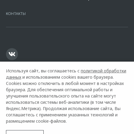
7728168971 ОГРН 1027700067328 место нахождение 107078, г.
Москва, ул. Каланчевская, д. 27. Ген.лицензия ЦБ РФ № 1326 от
КОНТАКТЫ
16.01.2015. Предложение ограничено и не является публичной
офертой.
Используя сайт, вы соглашаетесь с
политикой обработки
данных
и использованием cookies вашего браузера.
Cookies можно отключить в любой момент в настройках
браузера. Для обеспечения оптимальной работы и
улучшения пользовательского опыта на сайте могут
использоваться системы веб-аналитики (в том числе
Горячая линия OMODA:
+7 (818) 245-70-85
Яндекс.Метрика). Продолжая использование сайта, Вы
соглашаетесь с применением указанных технологий и
© 2026 Автомир Архангельск
размещением cookie-файлов.
Модельный ряд
Архивные модели
Контакты
Правовая информация