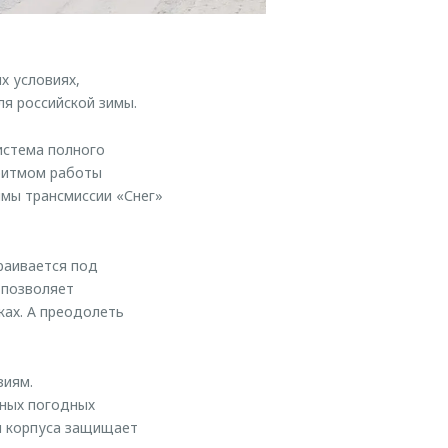
х условиях,
я российской зимы.
истема полного
оритмом работы
мы трансмиссии «Снег»
раивается под
 позволяет
ках. А преодолеть
виям.
чных погодных
и корпуса защищает