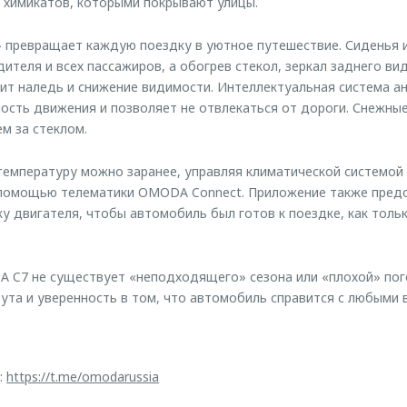
 химикатов, которыми покрывают улицы.
 превращает каждую поездку в уютное путешествие. Сиденья и
ителя и всех пассажиров, а обогрев стекол, зеркал заднего ви
т наледь и снижение видимости. Интеллектуальная система ан
ость движения и позволяет не отвлекаться от дороги. Снежны
м за стеклом.
емпературу можно заранее, управляя климатической системой
 помощью телематики OMODA Connect. Приложение также предо
у двигателя, чтобы автомобиль был готов к поездке, как толь
 C7 не существует «неподходящего» сезона или «плохой» пог
та и уверенность в том, что автомобиль справится с любыми 
:
https://t.me/omodarussia