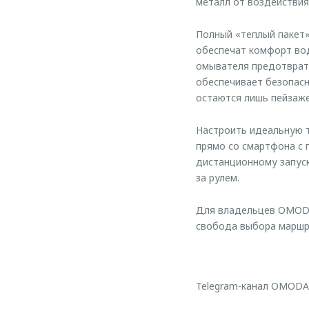
металл от воздействия
Полный «теплый пакет»
обеспечат комфорт вод
омывателя предотврати
обеспечивает безопасн
остаются лишь пейзаже
Настроить идеальную т
прямо со смартфона с
дистанционному запуск
за рулем.
Для владельцев OMODA
свобода выбора маршру
Telegram-канал OMODA