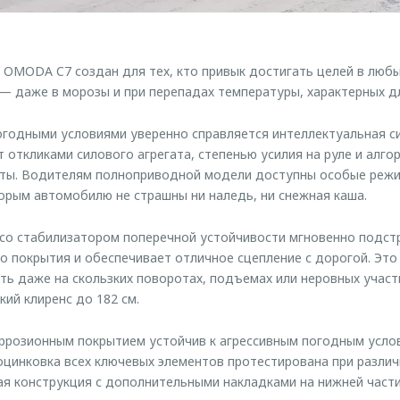
 OMODA C7 создан для тех, кто привык достигать целей в любы
— даже в морозы и при перепадах температуры, характерных дл
годными условиями уверенно справляется интеллектуальная с
т откликами силового агрегата, степенью усилия на руле и алг
ты. Водителям полноприводной модели доступны особые режи
торым автомобилю не страшны ни наледь, ни снежная каша.
со стабилизатором поперечной устойчивости мгновенно подст
 покрытия и обеспечивает отличное сцепление с дорогой. Это
ть даже на скользких поворотах, подъемах или неровных участ
ий клиренс до 182 см.
ррозионным покрытием устойчив к агрессивным погодным усло
цинковка всех ключевых элементов протестирована при разли
ая конструкция с дополнительными накладками на нижней част