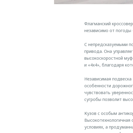
Флагманский кроссовер
независимо от погоды 
С непредсказуемыми по
привода. Она управляе
высокоскоростной муф
и «4х4», благодаря ко
Независимая подвеска 
особенности дорожного
чувствовать увереннос
сугробы позволит высок
Кузов с особым антико
Высокотехнологичная о
условиях, а продуманн