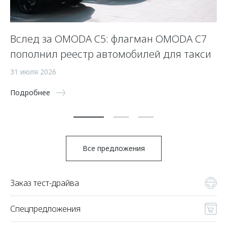
Вслед за OMODA C5: флагман OMODA C7
С
пополнил реестр автомобилей для такси
п
а
31 июля 2026
5 
Подробнее
По
Все предложения
Заказ тест-драйва
Спецпредложения