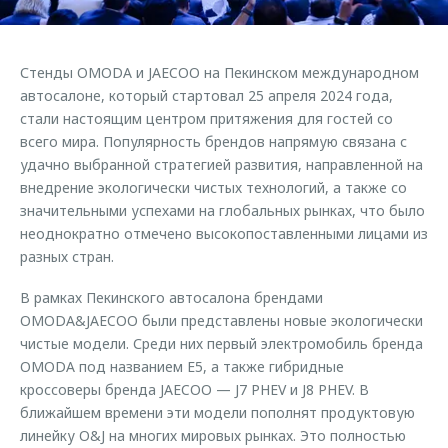
Страхование
Клиентская поддержка
Обратная связь
Кредитный калькулятор
O&J Автоклуб
Стенды OMODA и JAECOO на Пекинском международном
Аксессуары
Клуб владельцев OMODA
автосалоне, который стартовал 25 апреля 2024 года,
стали настоящим центром притяжения для гостей со
Одежда и сувениры
Приложение O&J
всего мира. Популярность брендов напрямую связана с
Оригинальные аксессуары
удачно выбранной стратегией развития, направленной на
Аксессуары
Запчасти
внедрение экологически чистых технологий, а также со
Одежда и сувениры
значительными успехами на глобальных рынках, что было
Трейд-ин
Оригинальные аксессуары
неоднократно отмечено высокопоставленными лицами из
разных стран.
Калькулятор трейд-ин
Запчасти
В рамках Пекинского автосалона брендами
OMODA&JAECOO были представлены новые экологически
чистые модели. Среди них первый электромобиль бренда
OMODA под названием E5, а также гибридные
кроссоверы бренда JAECOO — J7 PHEV и J8 PHEV. В
ближайшем времени эти модели пополнят продуктовую
линейку O&J на многих мировых рынках. Это полностью