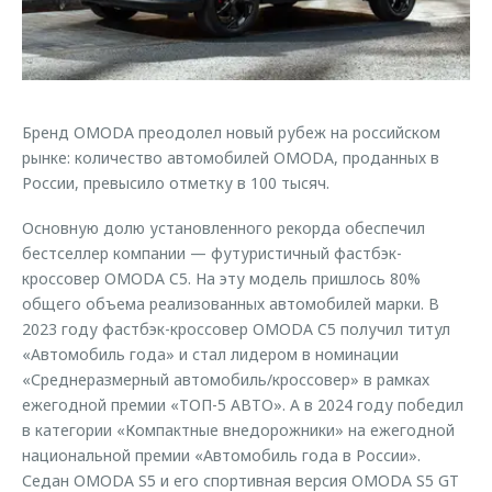
Страхование
Клиентская поддержка
Обратная связь
Кредитный калькулятор
O&J Автоклуб
Аксессуары
Клуб владельцев OMODA
Бренд OMODA преодолел новый рубеж на российском
Одежда и сувениры
Приложение O&J
рынке: количество автомобилей OMODA, проданных в
Оригинальные аксессуары
России, превысило отметку в 100 тысяч.
Аксессуары
Запчасти
Одежда и сувениры
Основную долю установленного рекорда обеспечил
Трейд-ин
бестселлер компании — футуристичный фастбэк-
Оригинальные аксессуары
кроссовер OMODA C5. На эту модель пришлось 80%
Калькулятор трейд-ин
Запчасти
общего объема реализованных автомобилей марки. В
2023 году фастбэк-кроссовер OMODA C5 получил титул
«Автомобиль года» и стал лидером в номинации
«Среднеразмерный автомобиль/кроссовер» в рамках
ежегодной премии «ТОП-5 АВТО». А в 2024 году победил
в категории «Компактные внедорожники» на ежегодной
национальной премии «Автомобиль года в России».
Седан OMODA S5 и его спортивная версия OMODA S5 GT