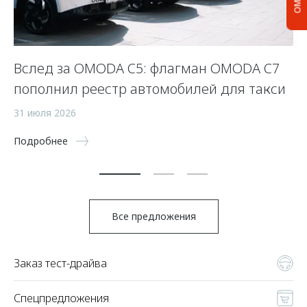
Вслед за OMODA C5: флагман OMODA C7
С
пополнил реестр автомобилей для такси
п
а
31 июля 2026
5 
Подробнее
По
Все предложения
Заказ тест-драйва
Спецпредложения